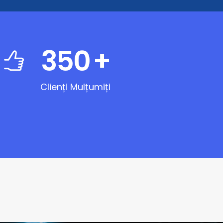
350
+
Clienți Mulțumiți