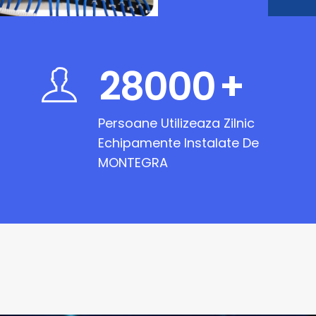
28000
+
Persoane Utilizeaza Zilnic
Echipamente Instalate De
MONTEGRA