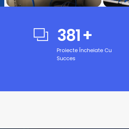
381
+
Proiecte Încheiate Cu
Succes