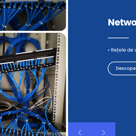
Netwo
• Rețele de 
Descope